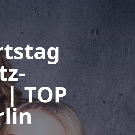
rtstag
tz-
 | TOP
lin