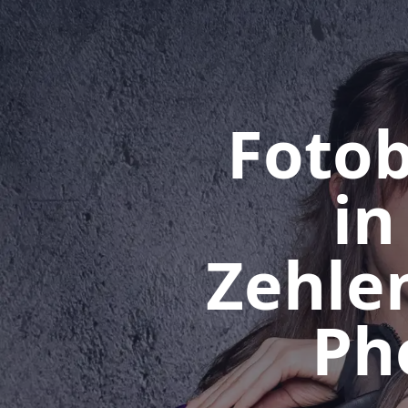
Fotob
in
Zehle
Ph