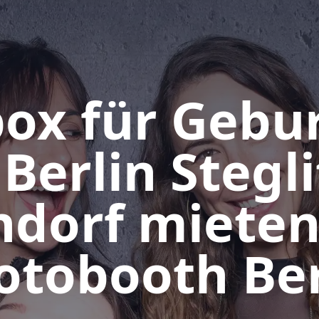
ox für Gebu
 Berlin Stegli
ndorf mieten
otobooth Ber