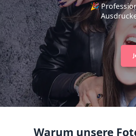
🎉 Profession
Ausdrucke
J
Warum unsere Fotob