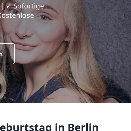
 | ✓ Sofortige
Kostenlose
n
eburtstag in Berlin