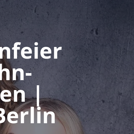
nfeier
hn-
en |
erlin