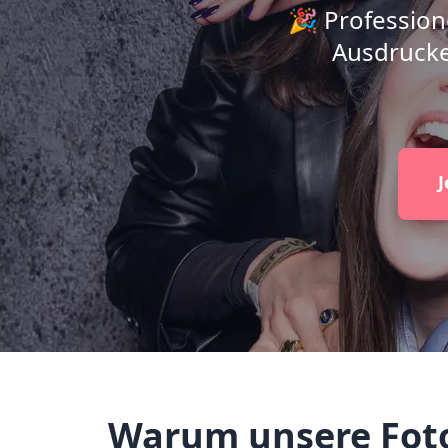
🎉 Profession
Ausdrucke
J
Warum unsere Fotob