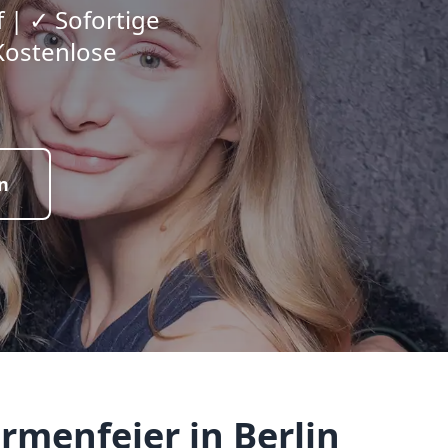
 | ✓ Sofortige
Kostenlose
n
rmenfeier in Berlin