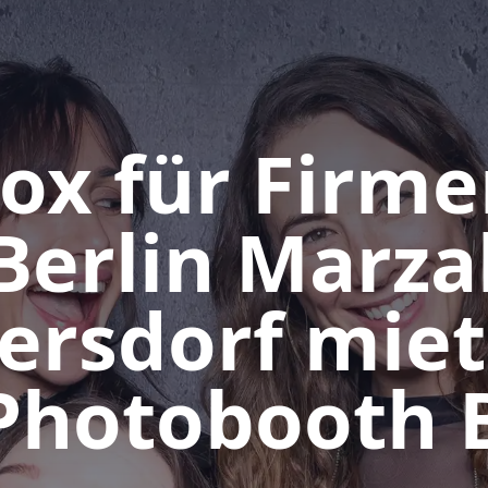
ox für Firme
 Berlin Marza
lersdorf miet
Photobooth B