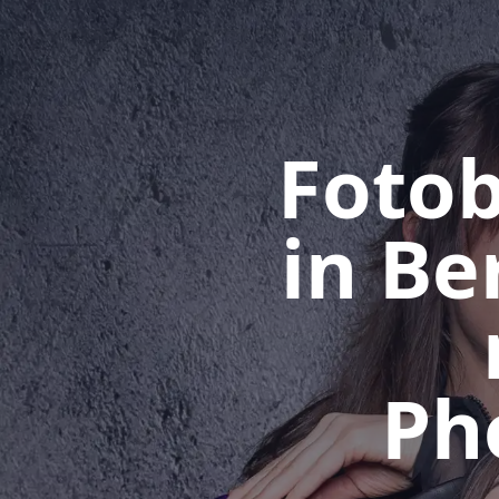
Fotob
in Be
Ph