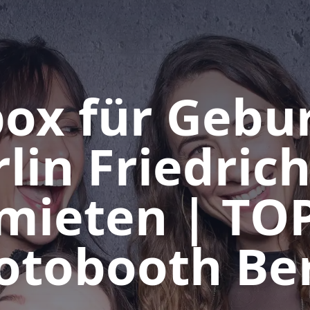
ox für Gebu
rlin Friedric
mieten | TO
otobooth Ber