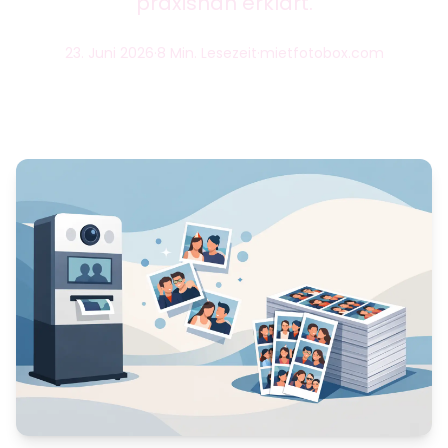
praxisnah erklärt.
23. Juni 2026
·
8 Min. Lesezeit
·
mietfotobox.com