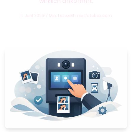
wirklich ankommt.
11. Juni 2026
·
7 Min. Lesezeit
·
mietfotobox.com