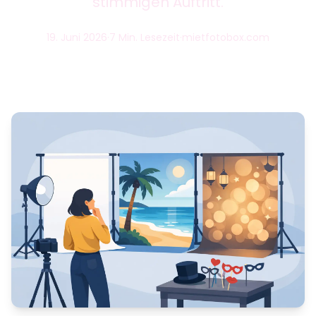
stimmigen Auftritt.
19. Juni 2026
·
7 Min. Lesezeit
·
mietfotobox.com