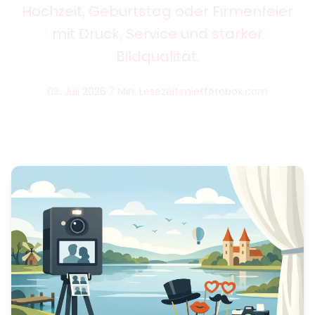
Hochzeit, Geburtstag oder Firmenfeier
mit Druck, Service und starker
Bildqualität.
03. Juli 2026
·
7 Min. Lesezeit
·
mietfotobox.com