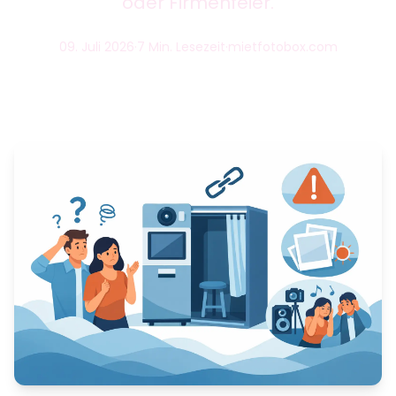
oder Firmenfeier.
09. Juli 2026
·
7 Min. Lesezeit
·
mietfotobox.com