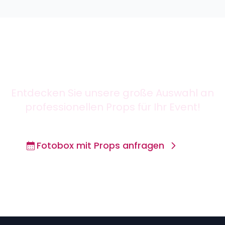
Bereit für unvergessliche
Fotos?
Entdecken Sie unsere große Auswahl an
professionellen Props für Ihr Event!
Fotobox mit Props anfragen
Zurück zum Lexikon