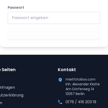
Passwort
Galerie öffnen
 Seiten
Kontakt
mietfotobox.com
Inh. Alexander Klatte
nfragen
Am Dörferweg 14
13057 Berlin
tzerklärung
0176 / 416 203 19
m