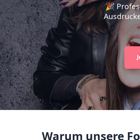
🎉 Profes
Ausdrucke
J
Warum unsere Fot