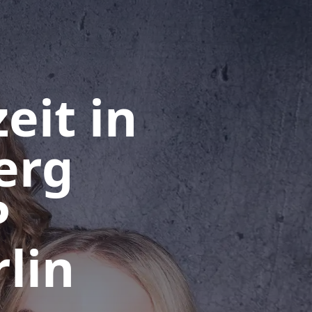
eit in
erg
P
lin