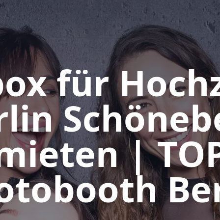
ox für Hochz
rlin Schöneb
mieten | TO
otobooth Ber