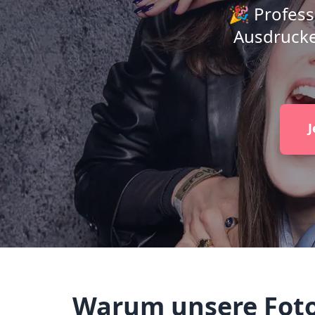
🎉 Profess
Ausdrucke
J
Warum unsere Fotob