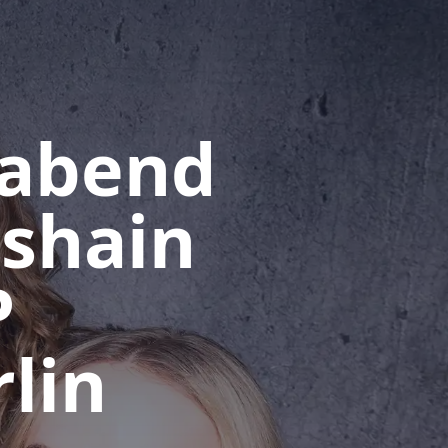
rabend
hshain
P
lin