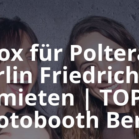
ox für Polte
rlin Friedric
mieten | TO
otobooth Ber