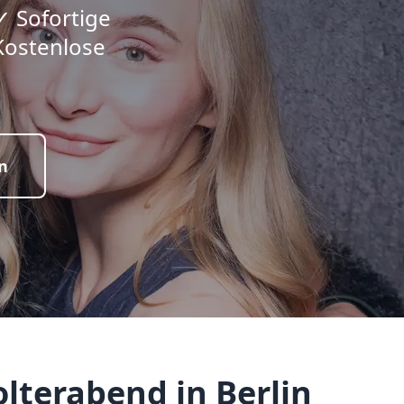
✓ Sofortige
Kostenlose
n
lterabend in Berlin