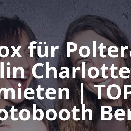
ox für Polte
rlin Charlott
mieten | TO
otobooth Ber