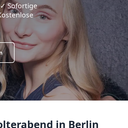
 ✓ Sofortige
Kostenlose
n
lterabend in Berlin