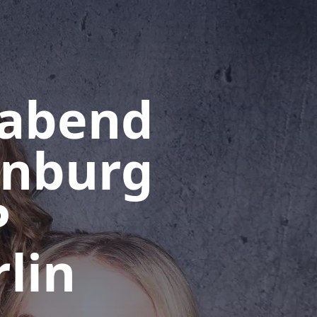
rabend
enburg
P
lin