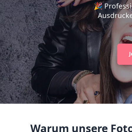
🎉 Professi
Ausdrucke
J
Warum unsere Fotob